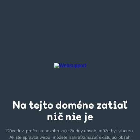
Na tejto
doméne zatiaľ
nič nie je
Dôvodov, prečo sa nezobrazuje žiadny obsah, môže byť
viacero.
Ak ste správca webu, môžete nahrať/zmazať
existujúci obsah